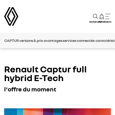
recherche
achat
menu
CAPTUR
versions & prix
avantages
services connectés
caractérist
Renault Captur full
hybrid E-Tech
l'offre du moment