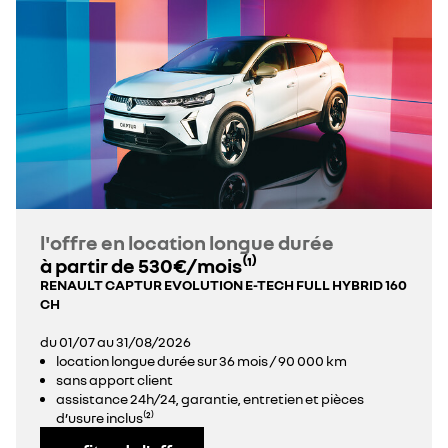
l'offre en location longue durée
à partir de 530€/mois⁽¹⁾
RENAULT CAPTUR EVOLUTION E-TECH FULL HYBRID 160
CH
du 01/07 au 31/08/2026
location longue durée sur 36 mois / 90 000 km
sans apport client
assistance 24h/24, garantie, entretien et pièces
d’usure inclus⁽²⁾