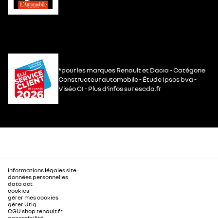
*pour les marques Renault et Dacia - Catégorie
Constructeur automobile - Étude Ipsos bva -
Viséo CI - Plus d’infos sur escda.fr
informations légales site
données personnelles
data act
cookies
gérer mes cookies
gérer Utiq
CGU shop.renault.fr
accessibilité