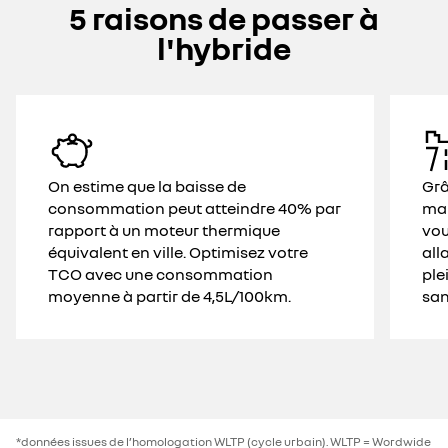
5 raisons de passer à
l'hybride
On estime que la baisse de
Gr
consommation peut atteindre 40% par
mai
rapport à un moteur thermique
vou
équivalent en ville. Optimisez votre
all
TCO avec une consommation
ple
moyenne à partir de 4,5L/100km.
san
*données issues de l’homologation WLTP (cycle urbain). WLTP = Wordwide