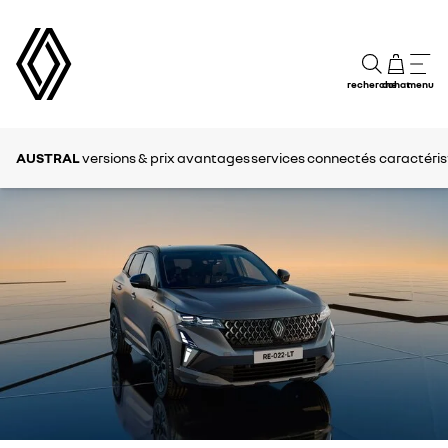
recherche
achat
menu
AUSTRAL
versions & prix
avantages
services connectés
caractéris