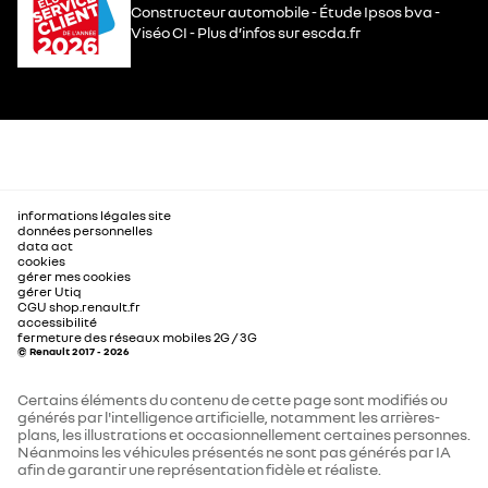
Constructeur automobile - Étude Ipsos bva -
Viséo CI - Plus d’infos sur escda.fr
informations légales site
données personnelles
data act
cookies
gérer mes cookies
gérer Utiq
CGU shop.renault.fr
accessibilité
fermeture des réseaux mobiles 2G / 3G
© Renault 2017 - 2026
Certains éléments du contenu de cette page sont modifiés ou
générés par l'intelligence artificielle, notamment les arrières-
plans, les illustrations et occasionnellement certaines personnes.
Néanmoins les véhicules présentés ne sont pas générés par IA
afin de garantir une représentation fidèle et réaliste.