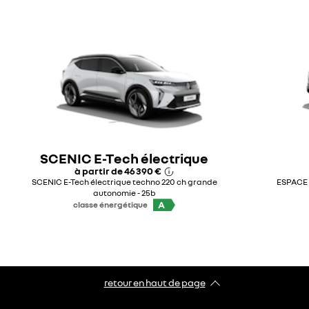
SCENIC E-Tech électrique
à partir de
46 390 €
SCENIC E-Tech électrique techno 220 ch grande
ESPACE t
autonomie - 25b
A
classe énergétique
retour en haut de page​