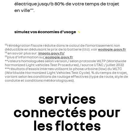
électrique jusqu’à 80% de votre temps de trajet
en ville
.
***
simulez vos économies d'usage
réintégration fiscale réduite dans le calcul de l’amortissement non
(3)
déductible en déduisant le prix de la batterie (ttc). voir
ecologie.gouv.fr
en savoir plus sur:
impots.gouv.fr/
(4)
plus d’information su
r
ecologie.gouv.fr
(5)
**valeurs homologuées selon version / selon protocole WLTP (Worldwide
harmonized Light vehicles Test Procedures) / source UTAC / juillet 2022
***résultats d’essais internes utilisant la phase urbaine (low) du WLTC
(Worldwide Harmonized Light Vehicles Test Cycle). % du temps de trajet,
variant selon les conditions de roulage effectives (type de route, style de
conduite et conditions météorologiques).
services
connectés pour
les flottes