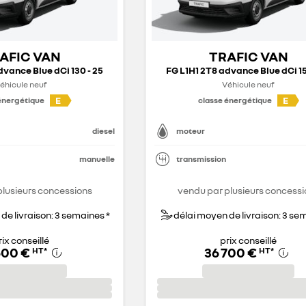
AFIC VAN
TRAFIC VAN
dvance Blue dCi 130 - 25
FG L1H1 2T8 advance Blue dCi 15
éhicule neuf
Véhicule neuf
E
E
énergétique
classe énergétique
diesel
moteur
manuelle
transmission
plusieurs concessions
vendu par plusieurs concessi
de livraison: 3 semaines *
délai moyen de livraison: 3 se
rix conseillé
prix conseillé
600 €
36 700 €
HT
*
HT
*