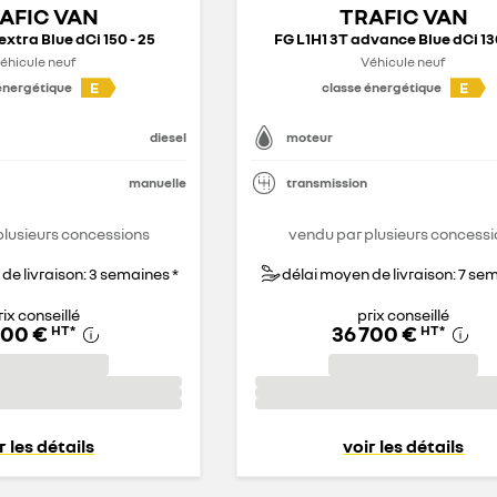
AFIC VAN
TRAFIC VAN
extra Blue dCi 150 - 25
FG L1H1 3T advance Blue dCi 13
éhicule neuf
Véhicule neuf
E
E
énergétique
classe énergétique
diesel
moteur
manuelle
transmission
plusieurs concessions
vendu par plusieurs concessi
de livraison: 3 semaines *
délai moyen de livraison: 7 se
rix conseillé
prix conseillé
400 €
36 700 €
HT
*
HT
*
r les détails
voir les détails