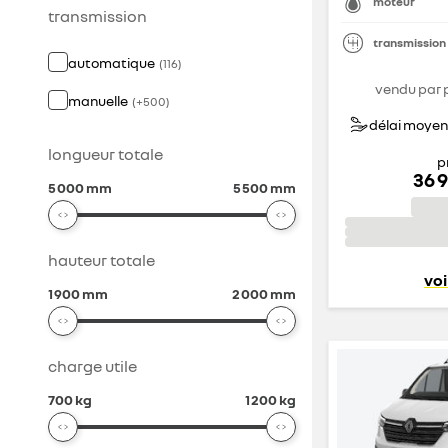
moteur
transmission
transmission
automatique
(
116
)
vendu par 
manuelle
(
+
500
)
délai moyen 
longueur totale
p
36 
5 000 mm
5 500 mm
hauteur totale
voi
1 900 mm
2 000 mm
charge utile
700 kg
1 200 kg