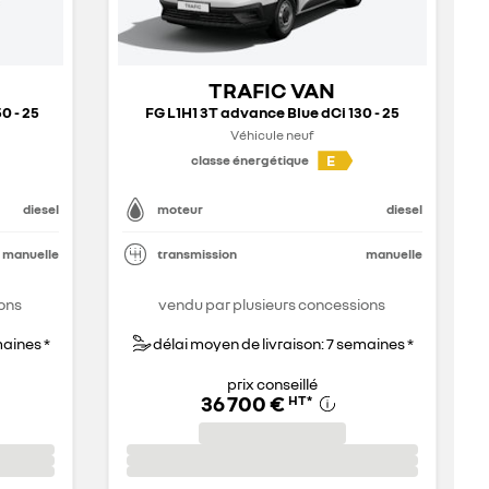
TRAFIC VAN
0 - 25
FG L1H1 3T advance Blue dCi 130 - 25
Véhicule neuf
E
classe énergétique
diesel
moteur
diesel
manuelle
transmission
manuelle
ons
vendu par plusieurs concessions
maines *
délai moyen de livraison: 7 semaines *
prix conseillé
36 700 €
HT
*