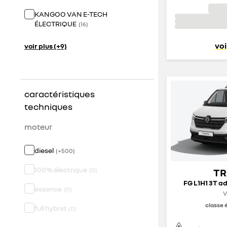
KANGOO VAN E-TECH
ÉLECTRIQUE
(
16
)
voi
voir plus (+9)
caractéristiques
techniques
moteur
diesel
(
+
500
)
100% électrique
(
0
)
TR
FG L1H1 3T ad
essence
(
0
)
V
classe 
full hybrid
(
0
)