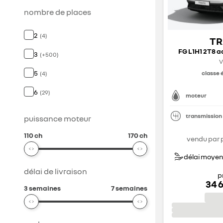
nombre de places
2
(
4
)
TR
FG L1H1 2T8 a
3
(
+
500
)
V
5
classe 
(
4
)
6
(
29
)
moteur
transmission
puissance moteur
110 ch
170 ch
vendu par 
délai moyen 
délai de livraison
p
34 
3 semaines
7 semaines