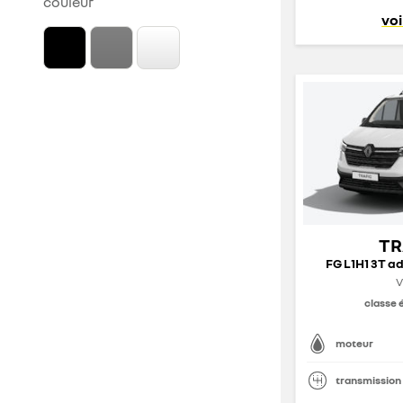
couleur
voi
TR
FG L1H1 3T ad
V
classe 
moteur
transmission