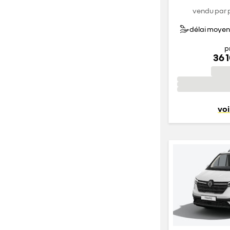
vendu par 
délai moyen 
p
36 
voi