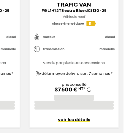
TRAFIC VAN
0 - 25
FG L1H1 2T8 extra Blue dCi 130 - 25
Véhicule neuf
E
classe énergétique
diesel
moteur
diesel
manuelle
transmission
manuelle
ons
vendu par plusieurs concessions
maines *
délai moyen de livraison: 7 semaines *
prix conseillé
37 600 €
HT
*
voir les détails