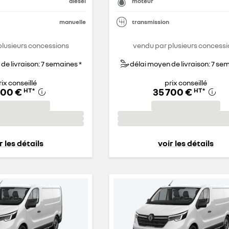
diesel
moteur
manuelle
transmission
plusieurs concessions
vendu par plusieurs concessi
de livraison: 7 semaines *
délai moyen de livraison: 7 se
rix conseillé
prix conseillé
900 €
35 700 €
HT
*
HT
*
r les détails
voir les détails