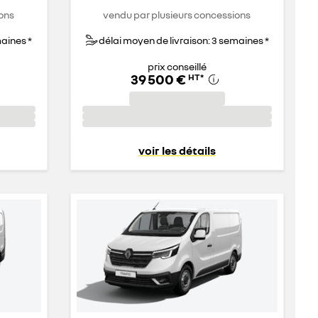
ons
vendu par plusieurs concessions
maines *
délai moyen de livraison: 3 semaines *
prix conseillé
39 500 €
HT
*
voir les détails