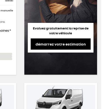
diesel
manuelle
ons
Evaluez gratuitement la reprise de
maines *
votre véhicule
démarrez votre estimation