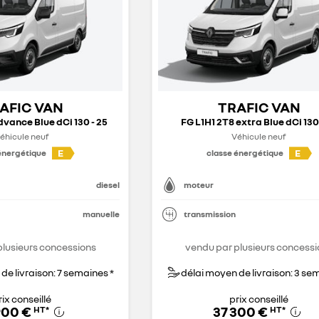
AFIC VAN
TRAFIC VAN
dvance Blue dCi 130 - 25
FG L1H1 2T8 extra Blue dCi 130
éhicule neuf
Véhicule neuf
E
E
énergétique
classe énergétique
diesel
moteur
manuelle
transmission
plusieurs concessions
vendu par plusieurs concessi
de livraison: 7 semaines *
délai moyen de livraison: 3 se
rix conseillé
prix conseillé
900 €
37 300 €
HT
*
HT
*