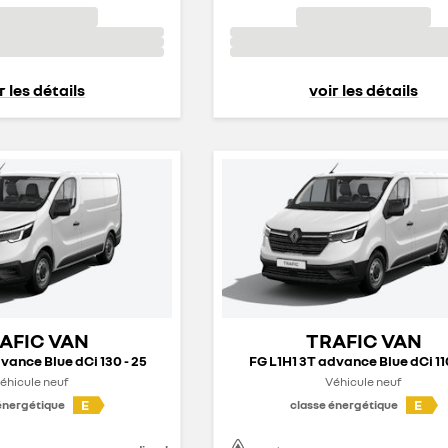
r les détails
voir les détails
AFIC VAN
TRAFIC VAN
vance Blue dCi 130 - 25
FG L1H1 3T advance Blue dCi 110
éhicule neuf
Véhicule neuf
E
E
énergétique
classe énergétique