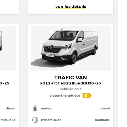
voir les détails
TRAFIC VAN
0 - 25
FG L2H1 3T extra Blue dCi 130 - 25
Véhicule neuf
E
classe énergétique
diesel
moteur
diesel
manuelle
transmission
manuelle