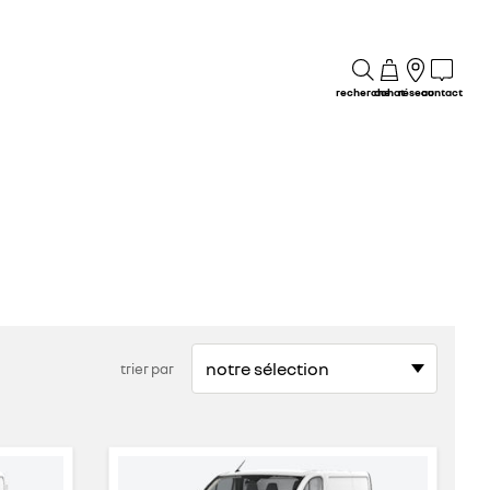
recherche
achat
réseau
contact
trier par