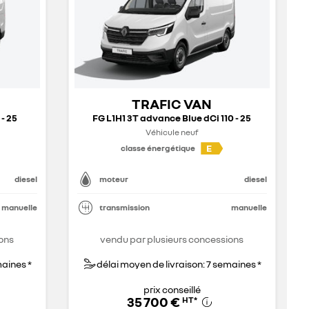
TRAFIC VAN
 - 25
FG L1H1 3T advance Blue dCi 110 - 25
Véhicule neuf
E
classe énergétique
diesel
moteur
diesel
manuelle
transmission
manuelle
ons
vendu par plusieurs concessions
maines *
délai moyen de livraison: 7 semaines *
prix conseillé
35 700 €
HT
*