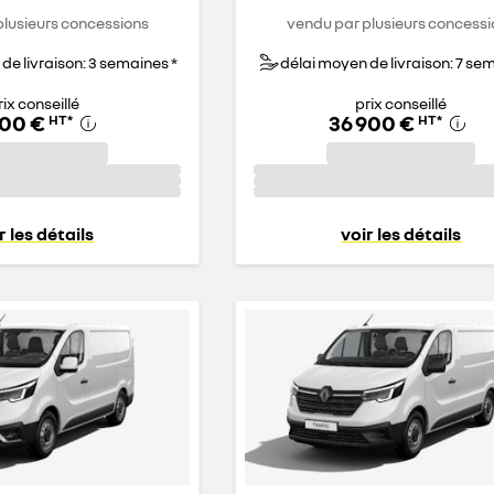
plusieurs concessions
vendu par plusieurs concessi
de livraison: 3 semaines *
délai moyen de livraison: 7 se
rix conseillé
prix conseillé
100 €
36 900 €
HT
*
HT
*
r les détails
voir les détails