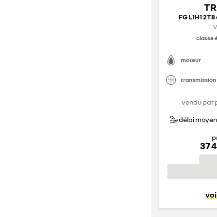
TR
FG L1H1 2T8 
V
classe 
moteur
transmission
vendu par 
délai moyen 
p
37 
voi