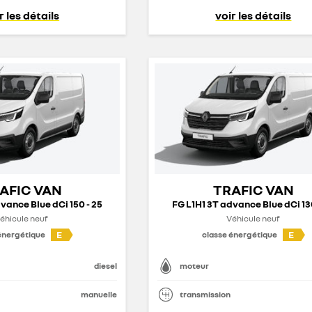
r les détails
voir les détails
AFIC VAN
TRAFIC VAN
vance Blue dCi 150 - 25
FG L1H1 3T advance Blue dCi 13
éhicule neuf
Véhicule neuf
E
E
énergétique
classe énergétique
diesel
moteur
manuelle
transmission