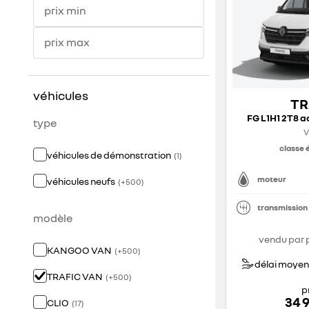
prix min
prix max
véhicules
TR
FG L1H1 2T8 a
type
V
classe 
véhicules de démonstration
(
1
)
moteur
véhicules neufs
(
+
500
)
transmission
modèle
vendu par 
KANGOO VAN
(
+
500
)
délai moyen 
TRAFIC VAN
(
+
500
)
p
34 
CLIO
(
17
)