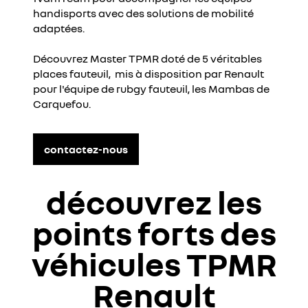
handisports avec des solutions de mobilité
les cookies sociaux sur notre site. Vous pouvez revenir sur
adaptées.
votre choix à tout moment. Plus d'informations sur la
Politique de cookie YouTube :
https://www.google.fr/intl/fr/policies/privacy
Découvrez Master TPMR doté de 5 véritables
places fauteuil, mis à disposition par Renault
je refuse
pour l'équipe de rubgy fauteuil, les Mambas de
Carquefou.
j'accepte
contactez-nous
découvrez les
points forts des
véhicules TPMR
Renault