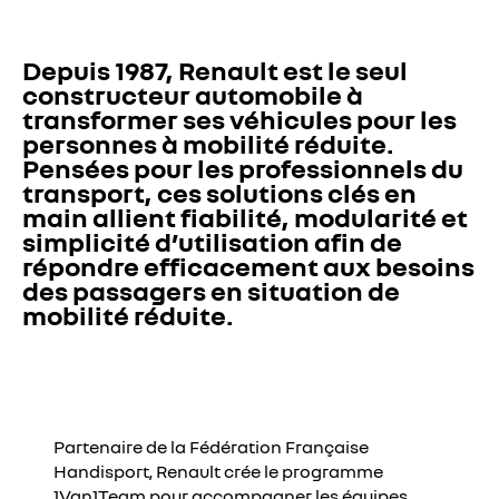
Depuis 1987, Renault est le seul 
constructeur automobile à 
transformer ses véhicules pour les 
personnes à mobilité réduite. 
Pensées pour les professionnels du 
transport, ces solutions clés en 
main allient fiabilité, modularité et 
simplicité d’utilisation afin de 
répondre efficacement aux besoins 
des passagers en situation de 
mobilité réduite.
Partenaire de la Fédération Française
YouTube utilise des traceurs lors de la visualisation de
Handisport, Renault crée le programme
vidéos hébergées sur son site, afin de personnaliser les
1Van1Team pour accompagner les équipes
annonces. Pour regarder cette vidéo, vous devez autoriser