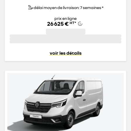
délai moyen de livraison: 7 semaines *
prix en ligne
26 625 €
HT
*
voir les détails