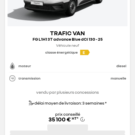
TRAFIC VAN
FG L1H1 3T advance Blue dCi 130 - 25
Véhicule neuf
E
classe énergétique
moteur
diesel
transmission
manuelle
vendu par plusieurs concessions
délai moyen de livraison: 3 semaines *
prix conseillé
35 100 €
HT
*