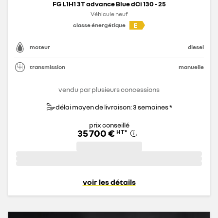
FG L1H1 3T advance Blue dCi 130 - 25
Véhicule neuf
E
classe énergétique
moteur
diesel
transmission
manuelle
vendu par plusieurs concessions
délai moyen de livraison: 3 semaines *
prix conseillé
35 700 €
HT
*
voir les détails