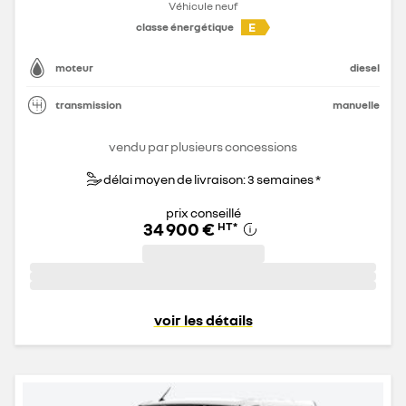
Véhicule neuf
E
classe énergétique
moteur
diesel
transmission
manuelle
vendu par plusieurs concessions
délai moyen de livraison: 3 semaines *
prix conseillé
34 900 €
HT
*
voir les détails