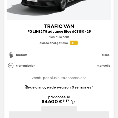
TRAFIC VAN
FG L1H1 2T8 advance Blue dCi 130 - 25
Véhicule neuf
E
classe énergétique
moteur
diesel
transmission
manuelle
vendu par plusieurs concessions
délai moyen de livraison: 3 semaines *
prix conseillé
34 600 €
HT
*