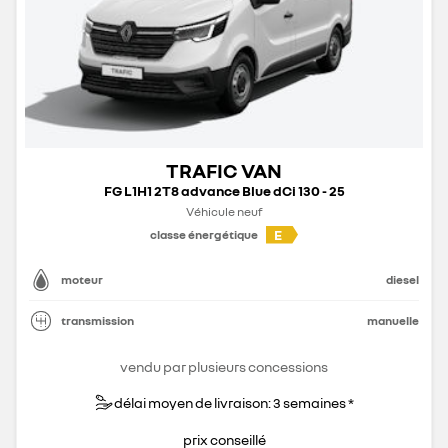
TRAFIC VAN
FG L1H1 2T8 advance Blue dCi 130 - 25
Véhicule neuf
E
classe énergétique
moteur
diesel
transmission
manuelle
vendu par plusieurs concessions
délai moyen de livraison: 3 semaines *
prix conseillé