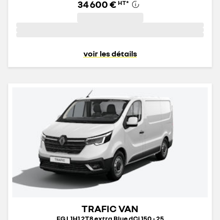
34 600 €
HT
*
voir les détails
TRAFIC VAN
FG L1H1 2T8 extra Blue dCi 150 - 25