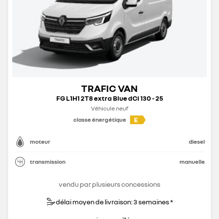
TRAFIC VAN
FG L1H1 2T8 extra Blue dCi 130 - 25
Véhicule neuf
E
classe énergétique
moteur
diesel
transmission
manuelle
vendu par plusieurs concessions
délai moyen de livraison: 3 semaines *