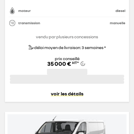
moteur
diesel
transmission
manuelle
vendu par plusieurs concessions
délai moyen de livraison: 3 semaines *
prix conseillé
35 000 €
HT
*
voir les détails