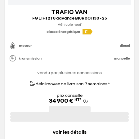
TRAFIC VAN
FG L1H1 2T8 advance Blue dCi 130 - 25
Véhicule neuf
E
classe énergétique
moteur
diesel
transmission
manuelle
vendu par plusieurs concessions
délai moyen de livraison: 7 semaines *
prix conseillé
34 900 €
HT
*
voir les détails