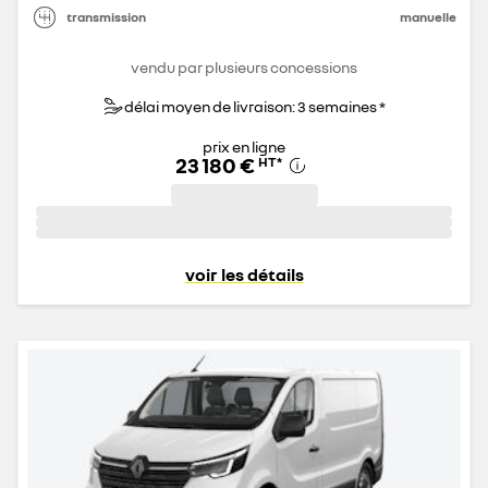
transmission
manuelle
vendu par plusieurs concessions
délai moyen de livraison: 3 semaines *
prix en ligne
23 180 €
HT
*
voir les détails