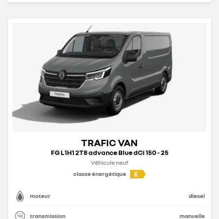
TRAFIC VAN
FG L1H1 2T8 advance Blue dCi 150 - 25
Véhicule neuf
E
classe énergétique
moteur
diesel
transmission
manuelle