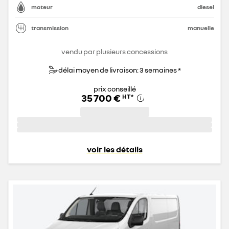
moteur
diesel
transmission
manuelle
vendu par plusieurs concessions
délai moyen de livraison: 3 semaines *
prix conseillé
35 700 €
HT
*
voir les détails