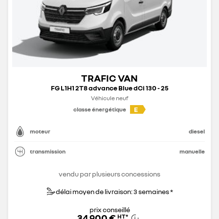
TRAFIC VAN
FG L1H1 2T8 advance Blue dCi 130 - 25
Véhicule neuf
E
classe énergétique
moteur
diesel
transmission
manuelle
vendu par plusieurs concessions
délai moyen de livraison: 3 semaines *
prix conseillé
34 900 €
HT
*