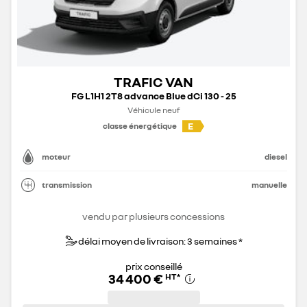
TRAFIC VAN
FG L1H1 2T8 advance Blue dCi 130 - 25
Véhicule neuf
E
classe énergétique
moteur
diesel
transmission
manuelle
vendu par plusieurs concessions
délai moyen de livraison: 3 semaines *
prix conseillé
34 400 €
HT
*