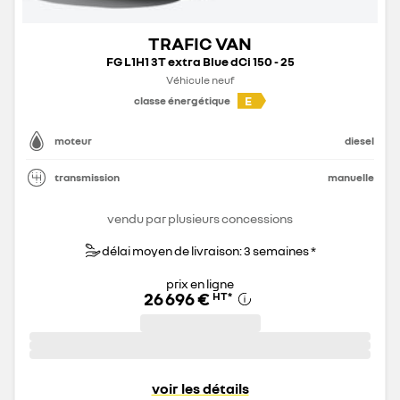
TRAFIC VAN
FG L1H1 3T extra Blue dCi 150 - 25
Véhicule neuf
E
classe énergétique
moteur
diesel
transmission
manuelle
vendu par plusieurs concessions
délai moyen de livraison: 3 semaines *
prix en ligne
26 696 €
HT
*
voir les détails