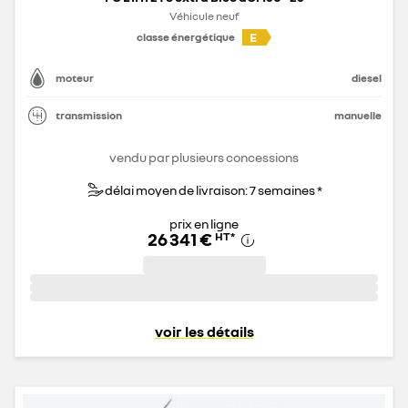
Véhicule neuf
E
classe énergétique
moteur
diesel
transmission
manuelle
vendu par plusieurs concessions
délai moyen de livraison: 7 semaines *
prix en ligne
26 341 €
HT
*
voir les détails