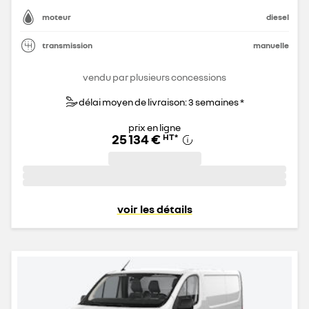
moteur
diesel
transmission
manuelle
vendu par plusieurs concessions
délai moyen de livraison: 3 semaines *
prix en ligne
25 134 €
HT
*
voir les détails